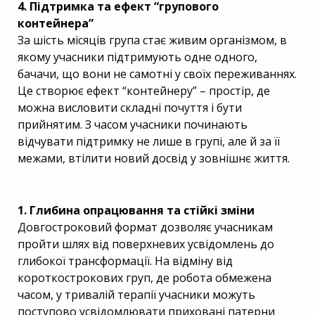
4. Підтримка та ефект “групового
контейнера”
За шість місяців група стає живим організмом, в
якому учасники підтримують одне одного,
бачачи, що вони не самотні у своїх переживаннях.
Це створює ефект “контейнеру” – простір, де
можна висловити складні почуття і бути
прийнятим. З часом учасники починають
відчувати підтримку не лише в групі, але й за її
межами, втілити новий досвід у зовнішнє життя.
1. Глибина опрацювання та стійкі зміни
Довгостроковий формат дозволяє учасникам
пройти шлях від поверхневих усвідомлень до
глибокої трансформації. На відміну від
короткострокових груп, де робота обмежена
часом, у тривалій терапії учасники можуть
поступово усвідомлювати приховані патерни