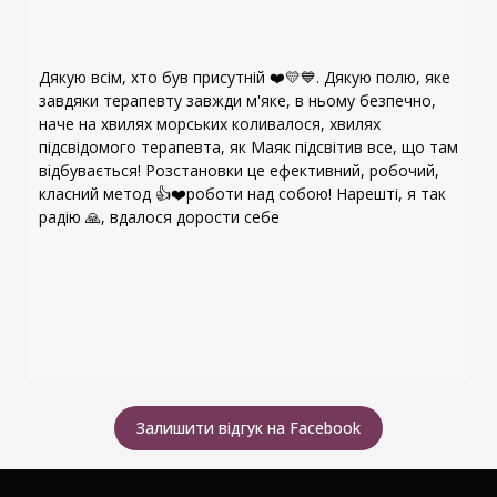
Дякую всім, хто був присутній ❤️💛💙. Дякую полю, яке
завдяки терапевту завжди м'яке, в ньому безпечно,
наче на хвилях морських коливалося, хвилях
підсвідомого терапевта, як Маяк підсвітив все, що там
відбувається! Розстановки це ефективний, робочий,
класний метод 👍❤️роботи над собою! Нарешті, я так
радію 🙏, вдалося дорости себе
Залишити відгук на Facebook