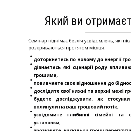
Який ви отримаєт
Семінар піднімає безліч усвідомлень, які пі
розкриваються протягом місяця.
доторкнетесь по-новому до енергії гр
дізнаєтесь які сценарії роду вплива
грошима,
повивчаєте своє відношення до бідност
дослідите свої нижні та верхні межі 
будете досліджувати, як стосун
вплинули на ваш грошовий потік,
усвідомите глибинні сімейні та о
установки,
зрозумієте, наскільки гроші переплута