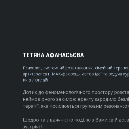
ТЕТЯНА АФАНАСЬЄВА
Психолог, системний розстановник, сімейний терапевт
арт-терапевт, МАК-фахівець, автор ідеї та ведуча ку
Київ / Онлайн
Дотик до феноменологічного простору розста
неймовірного за силою ефекту зародило безліч
терапії, яка посилюється груповим резонансо
Щедро та з вдячністю поділю з Вами свій досві
зустрічі !