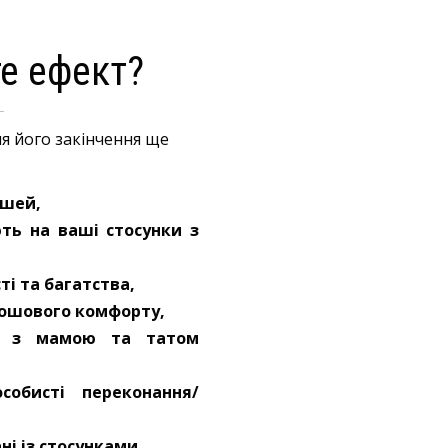
е ефект?
сля його закінчення ще
ошей,
ють на ваші стосунки з
і та багатства,
грошового комфорту,
ки з мамою та татом
собисті переконання/
ні із стосунками,