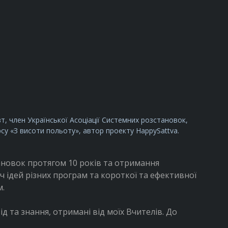
, член Української Асоціації Системних розстановок,
рсу «З висоти польоту», автор проекту HappySattva.
новок протягом 10 років та отримання
 ідей різних програм та короткої та ефективної
м.
д та знання, отримані від моїх Вчителів. До