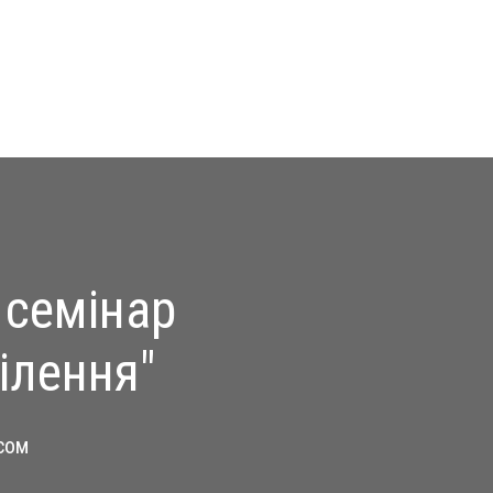
 семінар
ілення"
асом