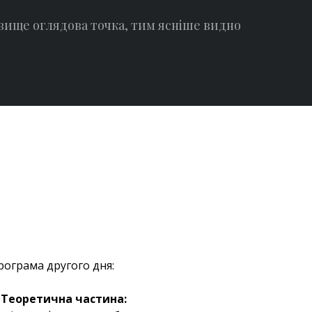
 вище оглядова точка, тим ясніше видно
рограма другого дня:
. Теоретична частина: